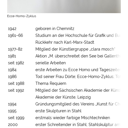
Ecce-Homo-Zyklus
1942
geboren in Chemnitz
1961–66
Studium an der Hochschule für Grafik und Buchku
Rückkehr nach Karl-Marx-Stadt
1977–82
Mitglied der Künstlergruppe „clara mosch“
1981
Aktion „M. überschreitet den See bei Gallenthin“
seit 1982
serielle Arbeiten
1984
erste Arbeiten zu Ecce Homo und Tageszeiten-Ja
1986
Tod seiner Frau Dörte; Ecce-Homo-Zyklus; Toten
seit 1988
Thema Requiem
seit 1992
Mitglied der Sächsischen Akademie der Künste un
Akademie der Künste, Leipzig
1994
Gründungsmitglied des Vereins „Kunst für Chemni
1995
erste Skulpturen in Stahl
seit 1999
erstmals wieder farbige Mischtechniken
2000
erster Schreitender in Stahl; Stahlskulptur am M